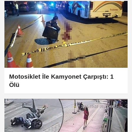
Motosiklet İle Kamyonet Çarpıştı: 1
Ölü