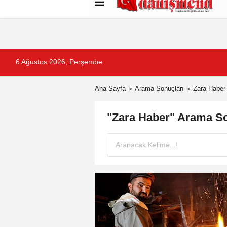
Künye
İletişim
Çerez Politikası
G
6 Ağustos 2026, Perşembe
Ana Sayfa
Arama Sonuçları
Zara Haber
"Zara Haber" Arama So