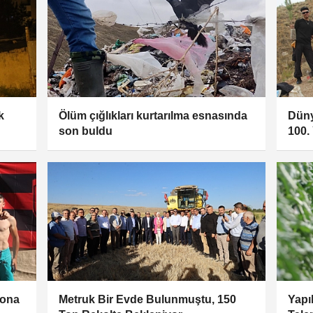
k
Ölüm çığlıkları kurtarılma esnasında
Düny
son buldu
100.
Sona
Metruk Bir Evde Bulunmuştu, 150
Yapı