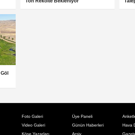
Ton Rekolte Bekleniyor
Tale
 Göl
Foto Galeri
Üye Paneli
Anketl
Video Galeri
Günün Haberleri
Hava 
Köşe Yazarları
Arşiv
Gazete