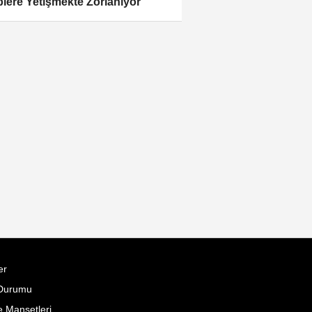
plere Yetişmekte Zorlanıyor
er
Durumu
 Manşetleri