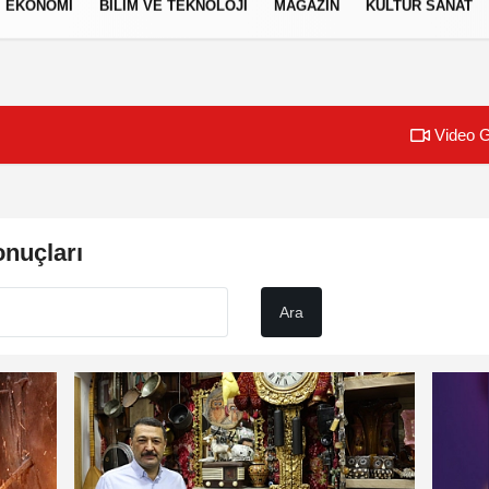
EKONOMİ
BİLİM VE TEKNOLOJİ
MAGAZİN
KÜLTÜR SANAT
izlilik İlkeleri
Video G
nuçları