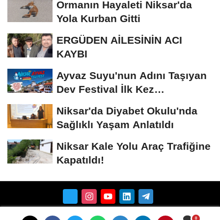
Ormanın Hayaleti Niksar'da
Yola Kurban Gitti
ERGÜDEN AİLESİNİN ACI
KAYBI
Ayvaz Suyu'nun Adını Taşıyan
Dev Festival İlk Kez
Düzenleniyor
Niksar'da Diyabet Okulu'nda
Sağlıklı Yaşam Anlatıldı
Niksar Kale Yolu Araç Trafiğine
Kapatıldı!
Künye
İletişim
Çerez Politikası
Gizlilik İlkeleri