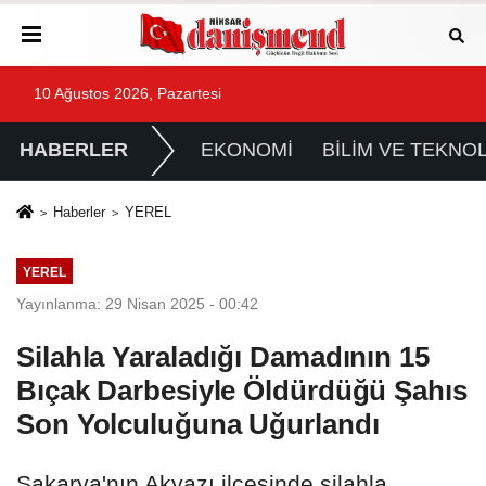
10 Ağustos 2026, Pazartesi
HABERLER
EKONOMİ
BİLİM VE TEKNOL
Haberler
YEREL
YEREL
Yayınlanma: 29 Nisan 2025 - 00:42
Silahla Yaraladığı Damadının 15
Bıçak Darbesiyle Öldürdüğü Şahıs
Son Yolculuğuna Uğurlandı
Sakarya'nın Akyazı ilçesinde silahla