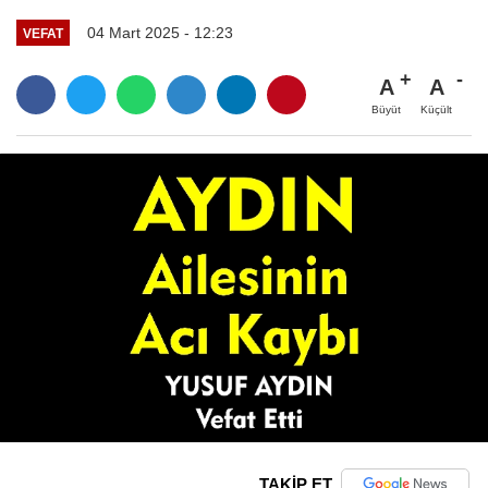
04 Mart 2025 - 12:23
VEFAT
A
A
Büyüt
Küçült
TAKİP ET