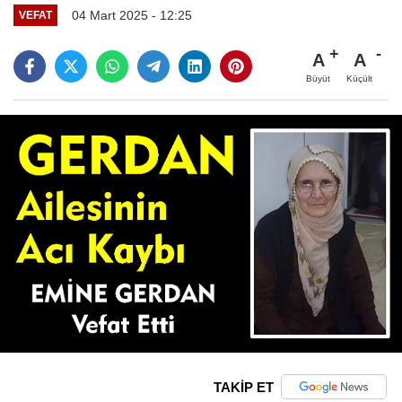
04 Mart 2025 - 12:25
VEFAT
A
A
Büyüt
Küçült
TAKİP ET