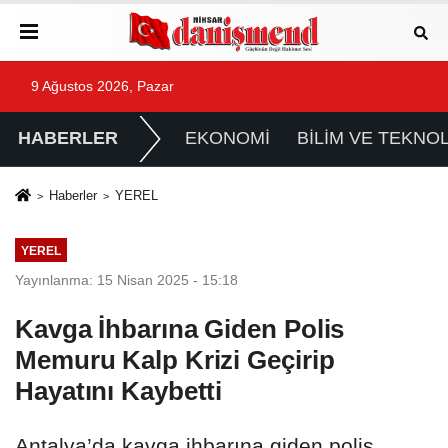
9 Ağustos 2026, Pazar
HABERLER
EKONOMİ
BİLİM VE TEKNOL
Haberler
YEREL
YEREL
Yayınlanma: 15 Nisan 2025 - 15:18
Kavga İhbarına Giden Polis
Memuru Kalp Krizi Geçirip
Hayatını Kaybetti
Antalya’da kavga ihbarına giden polis