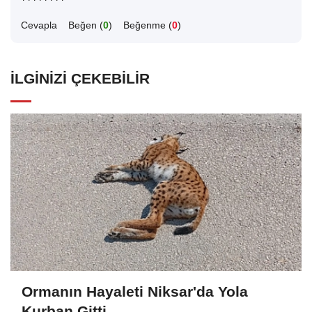
Cevapla
Beğen (
0
)
Beğenme (
0
)
İLGINIZI ÇEKEBILIR
Ormanın Hayaleti Niksar'da Yola
Kurban Gitti