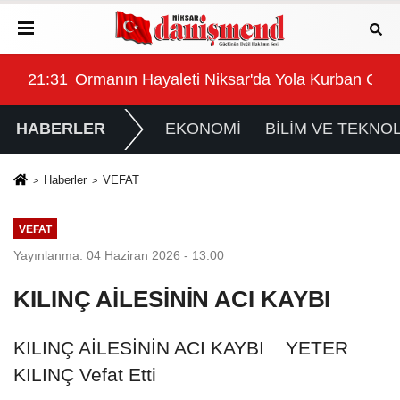
n Gitti
21:31
Ormanın Hayaleti Niksar'da Yola Kurban Gitti
HABERLER
EKONOMİ
BİLİM VE TEKNOL
Haberler
VEFAT
VEFAT
Yayınlanma: 04 Haziran 2026 - 13:00
KILINÇ AİLESİNİN ACI KAYBI
KILINÇ AİLESİNİN ACI KAYBI YETER
KILINÇ Vefat Etti