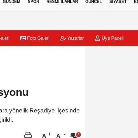
GÜNDEM
SPOR
RESMİ İLANLAR
GÜNCEL
SİYASET
E
aleri
Foto Galeri
Yazarlar
Üye Paneli
asyonu
lara yönelik Reşadiye ilçesinde
ildi.
A
A