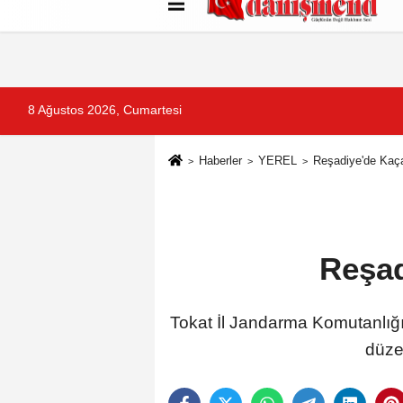
Künye
İletişim
Çerez Politikası
G
8 Ağustos 2026, Cumartesi
Haberler
YEREL
Reşadiye'de Kaç
Reşad
Tokat İl Jandarma Komutanlığı 
düze