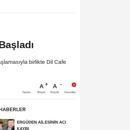
 Başladı
amasıyla birlikte Dil Cafe
A
A
Büyüt
Küçült
Yazdır
Yorumlar
 HABERLER
ERGÜDEN AİLESİNİN ACI
KAYBI