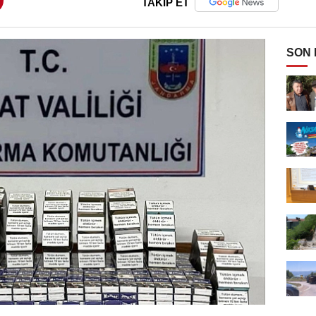
TAKİP ET
SON