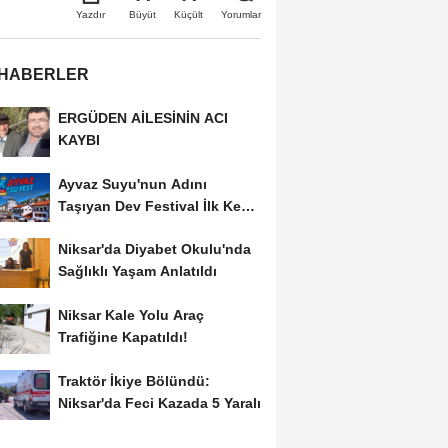
Büyüt
Küçült
Yazdır
Yorumlar
 HABERLER
ERGÜDEN AİLESİNİN ACI
KAYBI
Ayvaz Suyu'nun Adını
Taşıyan Dev Festival İlk Kez
Düzenleniyor
Niksar'da Diyabet Okulu'nda
Sağlıklı Yaşam Anlatıldı
Niksar Kale Yolu Araç
Trafiğine Kapatıldı!
Traktör İkiye Bölündü:
Niksar'da Feci Kazada 5 Yaralı