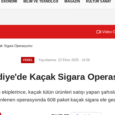
EKONOMİ
BİLİM VE TEKNOLOJİ
MAGAZİN
KÜLTÜR SANAT
izlilik İlkeleri
Video G
ak Sigara Operasyonu
Yayınlanma: 22 Ekim 2025 - 14:56
YEREL
iye'de Kaçak Sigara Oper
ekiplerince, kaçak tütün ürünleri satışı yapan şahıs
nlenen operasyonda 608 paket kaçak sigara ele geçir