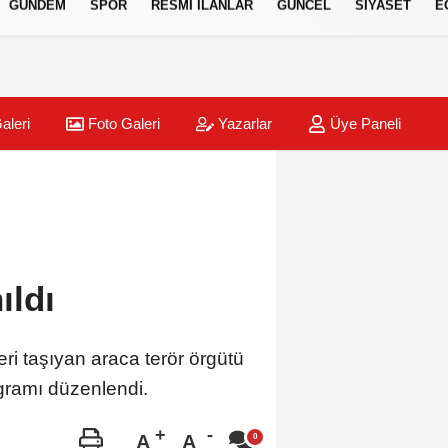
GÜNDEM
SPOR
RESMİ İLANLAR
GÜNCEL
SİYASET
E
aleri
Foto Galeri
Yazarlar
Üye Paneli
ıldı
ri taşıyan araca terör örgütü
gramı düzenlendi.
A
A