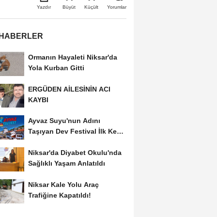
Büyüt
Küçült
Yazdır
Yorumlar
 HABERLER
Ormanın Hayaleti Niksar'da
Yola Kurban Gitti
ERGÜDEN AİLESİNİN ACI
KAYBI
Ayvaz Suyu'nun Adını
Taşıyan Dev Festival İlk Kez
Düzenleniyor
Niksar'da Diyabet Okulu'nda
Sağlıklı Yaşam Anlatıldı
Niksar Kale Yolu Araç
Trafiğine Kapatıldı!