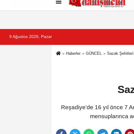
Künye
İletişim
Çerez Politikası
G
9 Ağustos 2026, Pazar
Haberler
GÜNCEL
Sazak Şehitleri
Saz
Reşadiye’de 16 yıl önce 7 Ar
mensuplarınca aç