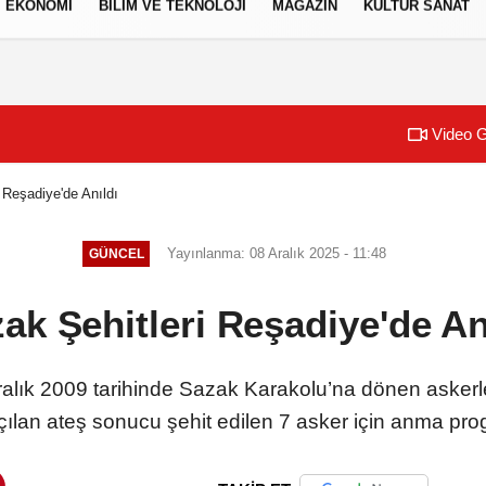
EKONOMİ
BİLİM VE TEKNOLOJİ
MAGAZİN
KÜLTÜR SANAT
izlilik İlkeleri
Video G
 Reşadiye'de Anıldı
Yayınlanma: 08 Aralık 2025 - 11:48
GÜNCEL
ak Şehitleri Reşadiye'de An
alık 2009 tarihinde Sazak Karakolu’na dönen askerle
ılan ateş sonucu şehit edilen 7 asker için anma pro