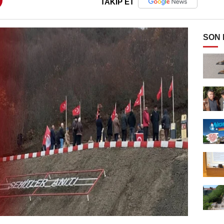
TAKİP ET
SON