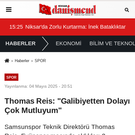
 Kazada 5 Yaralı
15:25
Niksar'da Zorlu Kurtarma: İnek Bataklıktan Çık
15:
HABERLER
EKONOMİ
BİLİM VE TEKNOL
Haberler
SPOR
SPOR
Yayınlanma: 04 Mayıs 2025 - 20:51
Thomas Reis: "Galibiyetten Dolayı
Çok Mutluyum"
​​​​​​​Samsunspor Teknik Direktörü Thomas