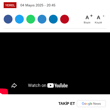
04 Mayıs 2025 - 20:45
YEREL
A
A
Büyüt
Küçült
TAKİP ET