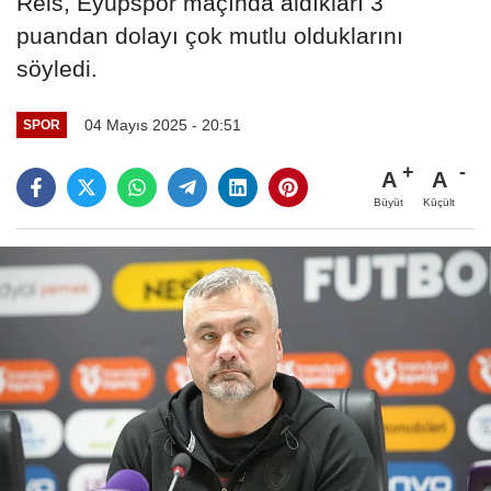
Reis, Eyüpspor maçında aldıkları 3
puandan dolayı çok mutlu olduklarını
söyledi.
04 Mayıs 2025 - 20:51
SPOR
A
A
Büyüt
Küçült