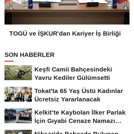
TOGÜ ve İŞKUR'dan Kariyer İş Birliği
SON HABERLER
Keşfi Camii Bahçesindeki
Yavru Kediler Gülümsetti
Tokat'ta 65 Yaş Üstü Kadınlar
Ücretsiz Yararlanacak
Kelkit’te Kaybolan İlker Parlak
İçin Gıyabi Cenaze Namazı
Kılındı
Niksar'da Bahçede Bulunan