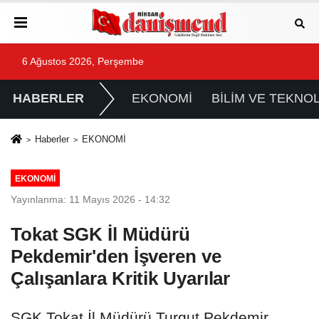
6 Ağustos 2026, Perşembe
HABERLER
EKONOMİ
BİLİM VE TEKNOL
Haberler
EKONOMİ
EKONOMİ
Yayınlanma: 11 Mayıs 2026 - 14:32
Tokat SGK İl Müdürü
Pekdemir'den İşveren ve
Çalışanlara Kritik Uyarılar
SGK Tokat İl Müdürü Turgut Pekdemir,