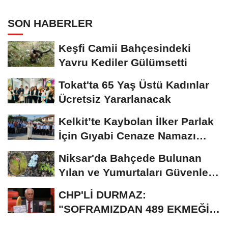
SON HABERLER
Keşfi Camii Bahçesindeki
Yavru Kediler Gülümsetti
Tokat'ta 65 Yaş Üstü Kadınlar
Ücretsiz Yararlanacak
Kelkit’te Kaybolan İlker Parlak
İçin Gıyabi Cenaze Namazı
Kılındı
Niksar'da Bahçede Bulunan
Yılan ve Yumurtaları Güvenle
Taşındı
CHP'Lİ DURMAZ:
"SOFRAMIZDAN 489 EKMEĞİ
KİM ÇALDI?"